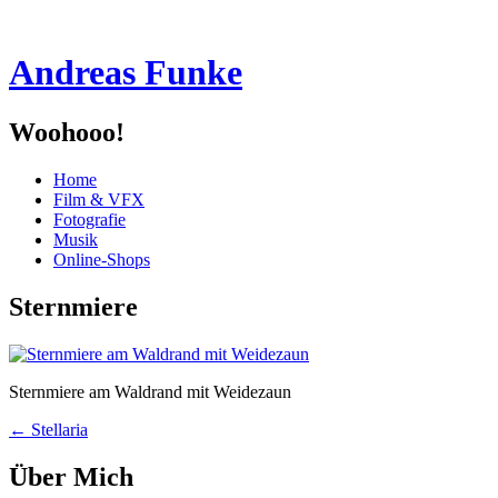
Andreas Funke
Woohooo!
Menü
Zum
Home
Inhalt
Film & VFX
springen
Fotografie
Musik
Online-Shops
Sternmiere
Sternmiere am Waldrand mit Weidezaun
Beitragsnavigation
←
Stellaria
Über Mich