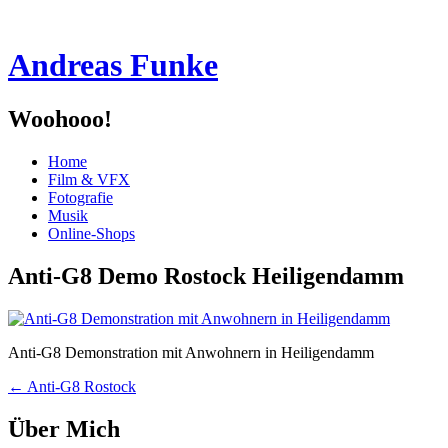
Andreas Funke
Woohooo!
Menü
Zum
Home
Inhalt
Film & VFX
springen
Fotografie
Musik
Online-Shops
Anti-G8 Demo Rostock Heiligendamm
Anti-G8 Demonstration mit Anwohnern in Heiligendamm
Beitragsnavigation
←
Anti-G8 Rostock
Über Mich