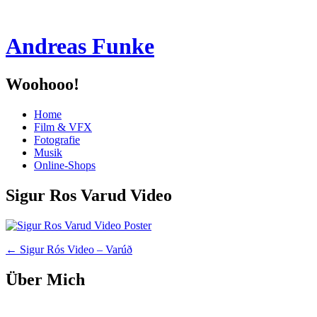
Andreas Funke
Woohooo!
Menü
Zum
Home
Inhalt
Film & VFX
springen
Fotografie
Musik
Online-Shops
Sigur Ros Varud Video
Beitragsnavigation
←
Sigur Rós Video – Varúð
Über Mich