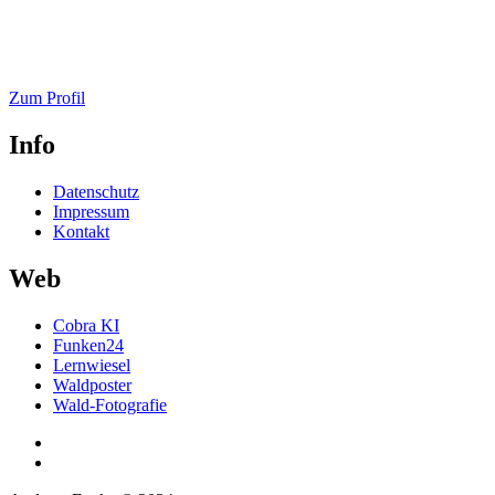
Zum Profil
Info
Datenschutz
Impressum
Kontakt
Web
Cobra KI
Funken24
Lernwiesel
Waldposter
Wald-Fotografie
Menüeintrag
Menüeintrag