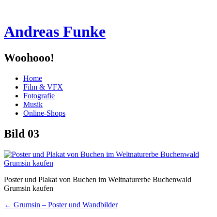
Andreas Funke
Woohooo!
Menü
Zum
Home
Inhalt
Film & VFX
springen
Fotografie
Musik
Online-Shops
Bild 03
Poster und Plakat von Buchen im Weltnaturerbe Buchenwald
Grumsin kaufen
Beitragsnavigation
←
Grumsin – Poster und Wandbilder