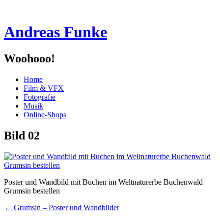
Andreas Funke
Woohooo!
Menü
Zum
Home
Inhalt
Film & VFX
springen
Fotografie
Musik
Online-Shops
Bild 02
Poster und Wandbild mit Buchen im Weltnaturerbe Buchenwald
Grumsin bestellen
Beitragsnavigation
←
Grumsin – Poster und Wandbilder