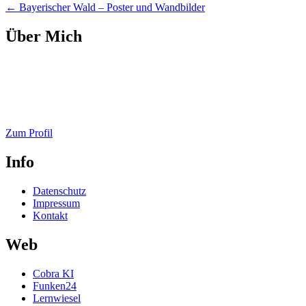
Beitragsnavigation
←
Bayerischer Wald – Poster und Wandbilder
Über Mich
Zum Profil
Info
Datenschutz
Impressum
Kontakt
Web
Cobra KI
Funken24
Lernwiesel