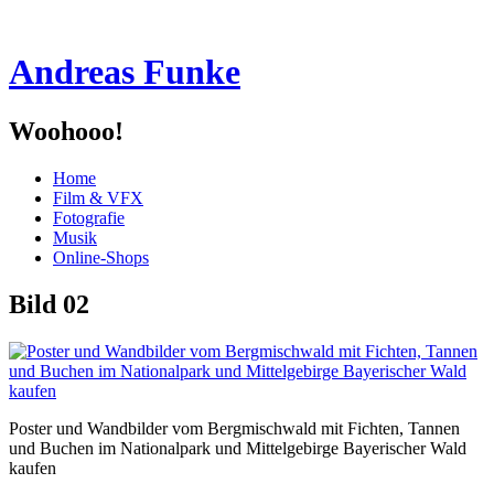
Andreas Funke
Woohooo!
Menü
Zum
Home
Inhalt
Film & VFX
springen
Fotografie
Musik
Online-Shops
Bild 02
Poster und Wandbilder vom Bergmischwald mit Fichten, Tannen
und Buchen im Nationalpark und Mittelgebirge Bayerischer Wald
kaufen